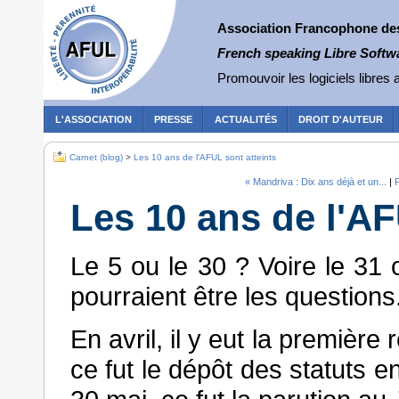
Association Francophone des 
French speaking Libre Softw
Promouvoir les logiciels libres a
L'ASSOCIATION
PRESSE
ACTUALITÉS
DROIT D'AUTEUR
Carnet (blog)
>
Les 10 ans de l'AFUL sont atteints
« Mandriva : Dix ans déjà et un...
|
P
Les 10 ans de l'AF
Le 5 ou le 30 ? Voire le 31 
pourraient être les questions
En avril, il y eut la première
ce fut le dépôt des statuts en