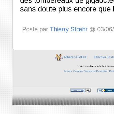
des tombereaux de gigaoctec
sans doute plus encore que 
Posté par
Thierry Stœhr
@ 03/06/2
Adhérer à l'AFUL
Effectuer un d
Sauf mention explicite contra
licence Creative Commons Paternité - Parta