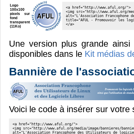
Logo
<a href="http://www.aful.org/">

100x100
<img src="http://www.aful.org/me
pixels sur
alt="L'Association Francophone de
fond
title="AFUL - Promouvoir les log
transparent
</a>
(11Ko)
Une version plus grande ainsi 
disponibles dans le
Kit médias d
Bannière de l'associati
Voici le code à insérer sur votre s
<a href="http://www.aful.org/">

<img src="http://www.aful.org/media/image/bannieres/bannie
alt="L'Association Francophone des Utilisateurs de logicie