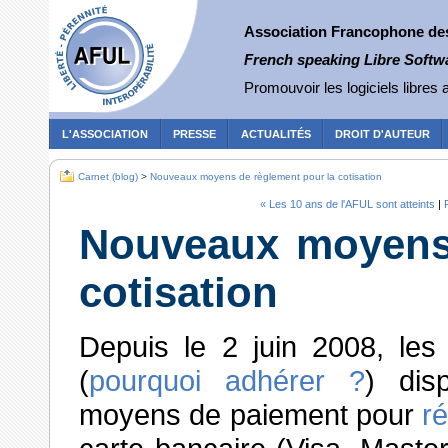
Association Francophone des 
French speaking Libre Softw
Promouvoir les logiciels libres a
L'ASSOCIATION
PRESSE
ACTUALITÉS
DROIT D'AUTEUR
Carnet (blog)
>
Nouveaux moyens de règlement pour la cotisation
« Les 10 ans de l'AFUL sont atteints
|
Nouveaux moyens 
cotisation
Depuis le 2 juin 2008, les
(
pourquoi adhérer ?
) dis
moyens de paiement pour
ré