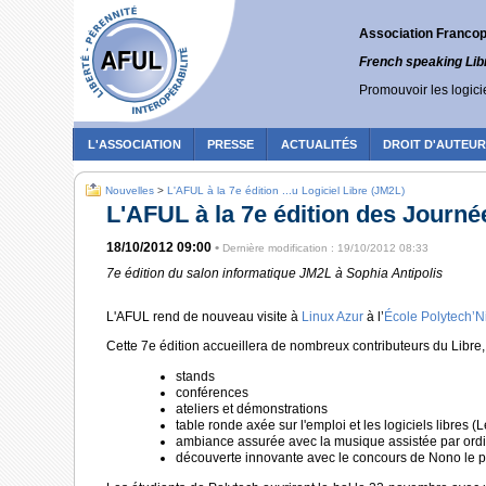
Association Francoph
French speaking Lib
Promouvoir les logicie
L'ASSOCIATION
PRESSE
ACTUALITÉS
DROIT D'AUTEU
Nouvelles
>
L'AFUL à la 7e édition ...u Logiciel Libre (JM2L)
L'AFUL à la 7e édition des Journé
18/10/2012 09:00
•
Dernière modification : 19/10/2012 08:33
7e édition du salon informatique JM2L à Sophia Antipolis
L'AFUL rend de nouveau visite à
Linux Azur
à l’
École Polytech’N
Cette 7e édition accueillera de nombreux contributeurs du Libre
stands
conférences
ateliers et démonstrations
table ronde axée sur l'emploi et les logiciels libres (L
ambiance assurée avec la musique assistée par ord
découverte innovante avec le concours de Nono le pet