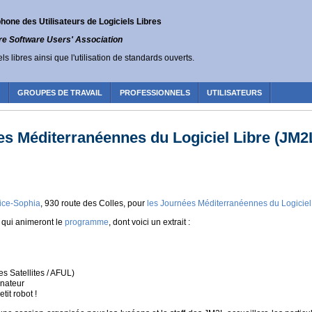
one des Utilisateurs de Logiciels Libres
re Software Users' Association
ls libres ainsi que l'utilisation de standards ouverts.
R
GROUPES DE TRAVAIL
PROFESSIONNELS
UTILISATEURS
es Méditerranéennes du Logiciel Libre (JM2
ice-Sophia
, 930 route des Colles, pour
les Journées Méditerranéennes du Logiciel
, qui animeront le
programme
, dont voici un extrait :
es Satellites / AFUL)
inateur
it robot !