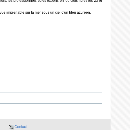
s, les professionnels et les experts en logiciels libres les 23 et
e vue imprenable sur la mer sous un ciel d'un bleu azuréen.
L
Contact