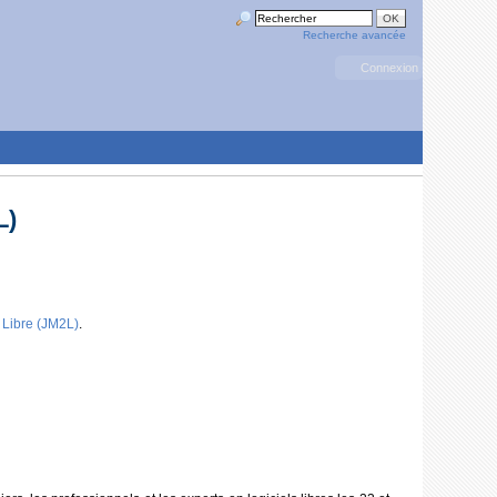
Recherche avancée
Connexion
L)
 Libre (JM2L)
.