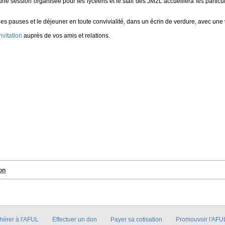
e session organisée pour les lycéens et le staff des JM2L accueillera les particulier
 les pauses et le déjeuner en toute convivialité, dans un écrin de verdure, avec un
nvitation
auprès de vos amis et relations.
on
hérer à l'AFUL
Effectuer un don
Payer sa cotisation
Promouvoir l'AFU