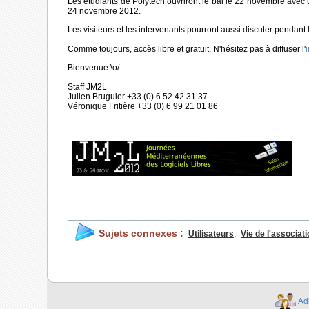
Les étudiants de Polytech ouvriront le bal le 22 novembre avec un
24 novembre 2012.
Les visiteurs et les intervenants pourront aussi discuter pendant
Comme toujours, accès libre et gratuit. N'hésitez pas à diffuser l'
i
Bienvenue \o/
Staff JM2L
Julien Bruguier +33 (0) 6 52 42 31 37
Véronique Fritière +33 (0) 6 99 21 01 86
Sujets connexes :
Utilisateurs
,
Vie de l'associati
Ad