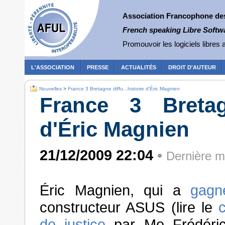
Association Francophone des 
French speaking Libre Softw
Promouvoir les logiciels libres a
L'ASSOCIATION
PRESSE
ACTUALITÉS
DROIT D'AUTEUR
Nouvelles
>
France 3 Bretagne diffu...histoire d'Éric Magnien
France 3 Bretagn
d'Éric Magnien
21/12/2009 22:04
•
Dernière m
Éric Magnien, qui a
gagn
constructeur ASUS (lire le
de justice
par Me Frédéric 