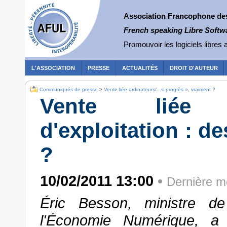
Association Francophone des 
French speaking Libre Softw
Promouvoir les logiciels libres a
L'ASSOCIATION
PRESSE
ACTUALITÉS
DROIT D'AUTEUR
Communiqués de presse
>
Vente liée ordinateurs/...« progrès », vraiment ?
Vente liée or
d'exploitation : d
?
10/02/2011 13:00
•
Dernière mo
Éric Besson, ministre de 
l'Économie Numérique, a