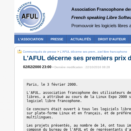
Association Francophone des 
French speaking Libre Softw
Promouvoir les logiciels libres a
L'ASSOCIATION
PRESSE
ACTUALITÉS
DROIT D'AUTEUR
Communiqués de presse
>
L'AFUL décerne ses prem...iciel libre francophone
L'AFUL décerne ses premiers prix du
02/02/2000 23:00
•
Dernière modification : 22/10/2016 08:28
Paris, le 3 février 2000.

L'AFUL, association francophone des utilisateurs de
libres, a attribué au cours de la Linux Expo 2000 s
logiciel libre francophone.

Ce concours était ouvert à tous les logiciels libre
sur plate-forme Linux et en français, et de préfére
multilingues. 

Les projets présentés, au nombre de 14, ont tous im
composé du bureau de l'AFUL et de représentants d'a