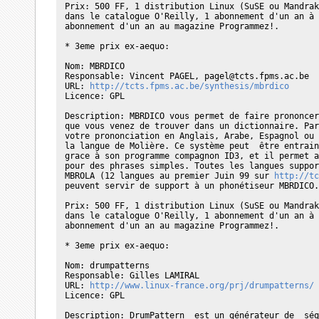
Prix: 500 FF, 1 distribution Linux (SuSE ou Mandrak
dans le catalogue O'Reilly, 1 abonnement d'un an à 
abonnement d'un an au magazine Programmez!.

* 3eme prix ex-aequo:

Nom: MBRDICO

Responsable: Vincent PAGEL, pagel@tcts.fpms.ac.be

URL: 
http://tcts.fpms.ac.be/synthesis/mbrdico
Licence: GPL

Description: MBRDICO vous permet de faire prononcer
que vous venez de trouver dans un dictionnaire. Par
votre prononciation en Anglais, Arabe, Espagnol ou 
la langue de Molière. Ce système peut  être entrain
grace à son programme compagnon ID3, et il permet a
pour des phrases simples. Toutes les langues suppor
MBROLA (12 langues au premier Juin 99 sur 
http://tc
peuvent servir de support à un phonétiseur MBRDICO.

Prix: 500 FF, 1 distribution Linux (SuSE ou Mandrak
dans le catalogue O'Reilly, 1 abonnement d'un an à 
abonnement d'un an au magazine Programmez!.

* 3eme prix ex-aequo:

Nom: drumpatterns

Responsable: Gilles LAMIRAL 

URL: 
http://www.linux-france.org/prj/drumpatterns/
Licence: GPL

Description: DrumPattern  est un générateur de  séq