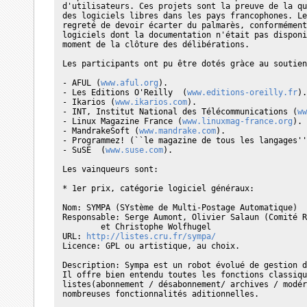
d'utilisateurs. Ces projets sont la preuve de la qu
des logiciels libres dans les pays francophones. Le
regreté de devoir écarter du palmarès, conformément
logiciels dont la documentation n'était pas disponi
moment de la clôture des délibérations.

Les participants ont pu être dotés gràce au soutien
- AFUL (
www.aful.org
).

- Les Editions O'Reilly  (
www.editions-oreilly.fr
).

- Ikarios (
www.ikarios.com
).

- INT, Institut National des Télécommunications (
ww
- Linux Magazine France (
www.linuxmag-france.org
).

- MandrakeSoft (
www.mandrake.com
).

- Programmez! (``le magazine de tous les langages''
- SuSE  (
www.suse.com
).

Les vainqueurs sont:

* 1er prix, catégorie logiciel généraux: 

Nom: SYMPA (SYstème de Multi-Postage Automatique)

Responsable: Serge Aumont, Olivier Salaun (Comité R
        et Christophe Wolfhugel

URL: 
http://listes.cru.fr/sympa/
Licence: GPL ou artistique, au choix.

Description: Sympa est un robot évolué de gestion d
Il offre bien entendu toutes les fonctions classiqu
listes(abonnement / désabonnement/ archives / modér
nombreuses fonctionnalités aditionnelles.
