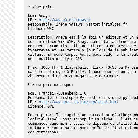
* 2ème prix.

Nom: Amaya

URL: 
http://www.w3.org/Amaya/
Responsable: Irène VATTON, vatton@inrialpes.fr

Licence: W3C

Description: Amaya est à la fois un éditeur et un n
son interface WYSIWYG, Amaya contrôle la structure 
documents produits.  Il fournit une aide précieuse 
hypertexte et les mettre à jour lors de la publicat
distant. En même temps, Amaya peut aider à la créat
des feuilles de style CSS.

Prix: 1000 FF, 1 distribution Linux (SuSE ou Mandra
dans le catalogue O'Reilly, 1 abonnement d'un an à 
abonnement d'un an au magazine Programmez!.

* 3eme prix ex-aequo:

Nom: Francais-GUTenberg 1.0

Responsable: Christophe Pythoud, christophe.pythoud
URL: 
http://www.unil.ch/ling/cp/frgut.html
Licence: GPL

Description: Il s'agit d'un correcteur d'orthograph
logiciel Ispell pour accomplir sa tâche.  Il est is
commencée dans mon travail de diplôme et utilise di
contourner les insuffisances de Ispell (tout est ex
documentation).
