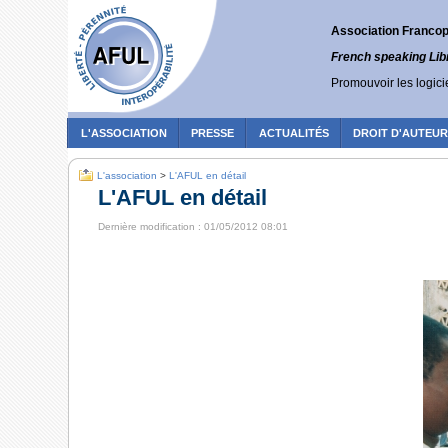
Association Francoph
French speaking Lib
Promouvoir les logicie
L'ASSOCIATION
PRESSE
ACTUALITÉS
DROIT D'AUTEU
L'association
>
L'AFUL en détail
L'AFUL en détail
Dernière modification : 01/05/2012 08:01