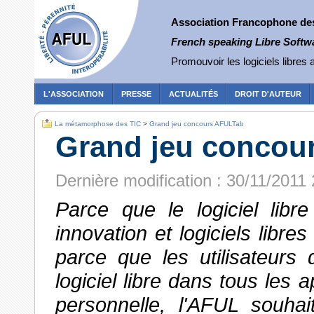
Association Francophone des 
French speaking Libre Softw
Promouvoir les logiciels libres a
L'ASSOCIATION
PRESSE
ACTUALITÉS
DROIT D'AUTEUR
La métamorphose des TIC
>
Grand jeu concours AFULTab
Grand jeu concou
Dernière modification : 30/11/2011
Parce que le logiciel lib
innovation et logiciels libr
parce que les utilisateurs d
logiciel libre dans tous les 
personnelle, l'AFUL souhait