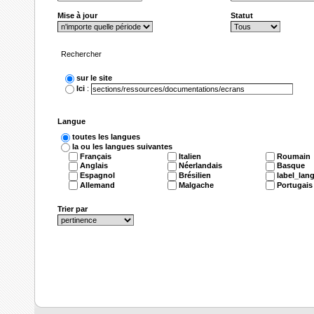
Mise à jour
Statut
Rechercher
sur le site
Ici
:
Langue
toutes les langues
la ou les langues suivantes
Français
Italien
Roumain
Anglais
Néerlandais
Basque
Espagnol
Brésilien
label_lan
Allemand
Malgache
Portugais
Trier par