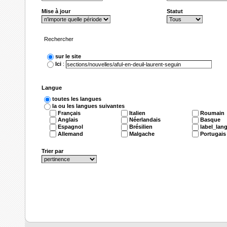
Mise à jour
Statut
Rechercher
sur le site
Ici
:
Langue
toutes les langues
la ou les langues suivantes
Français
Italien
Roumain
Anglais
Néerlandais
Basque
Espagnol
Brésilien
label_lan
Allemand
Malgache
Portugais
Trier par