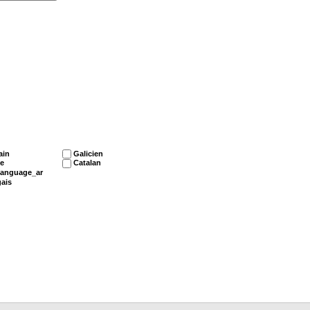
ain
Galicien
e
Catalan
language_ar
ais