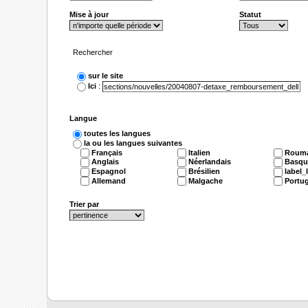
Mise à jour
Statut
Rechercher
sur le site
Ici
:
Langue
toutes les langues
la ou les langues suivantes
Français
Italien
Roum
Anglais
Néerlandais
Basqu
Espagnol
Brésilien
label_
Allemand
Malgache
Portug
Trier par