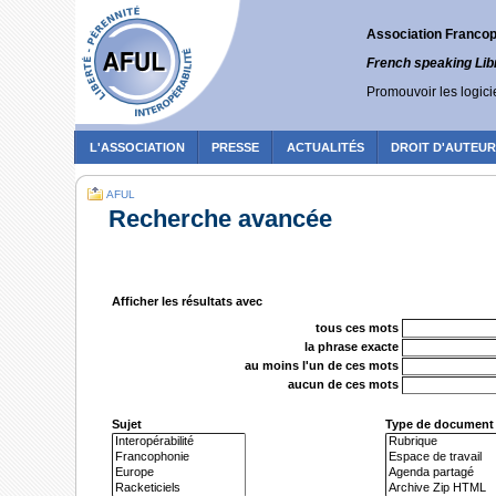
Association Francoph
French speaking Lib
Promouvoir les logicie
L'ASSOCIATION
PRESSE
ACTUALITÉS
DROIT D'AUTEU
AFUL
Recherche avancée
Afficher les résultats avec
tous ces mots
la phrase exacte
au moins l'un de ces mots
aucun de ces mots
Sujet
Type de document